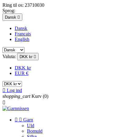
Ring til os:
23710030
Sprog:
Dansk

Dansk
Français
English
Valuta:
DKK kr

DKK kr
EUR €

Log ind
shopping_cart
Kurv
(0)



Garn
Uld
Bomuld
Silke