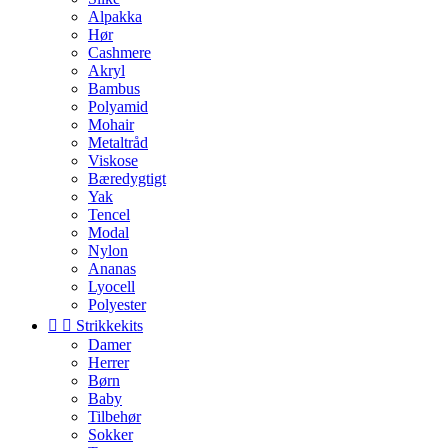
Alpakka
Hør
Cashmere
Akryl
Bambus
Polyamid
Mohair
Metaltråd
Viskose
Bæredygtigt
Yak
Tencel
Modal
Nylon
Ananas
Lyocell
Polyester


Strikkekits
Damer
Herrer
Børn
Baby
Tilbehør
Sokker