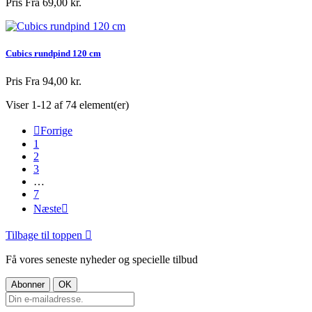
Pris
Fra 69,00 kr.
Cubics rundpind 120 cm
Pris
Fra 94,00 kr.
Viser 1-12 af 74 element(er)

Forrige
1
2
3
…
7
Næste

Tilbage til toppen

Få vores seneste nyheder og specielle tilbud