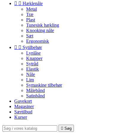


Hæklenåle
Metal
Træ
Plast
Tunesisk hækling
Knooking nåle
Sæt
Ergonomisk


Sytilbehør
Lynlåse
Knapper
Sytråd
Elastik
Nåle
Lim
Symaskine tilbehør
Målebånd
Satinbånd
Gavekort
Magasiner
Særtilbud
Kurser

Søg