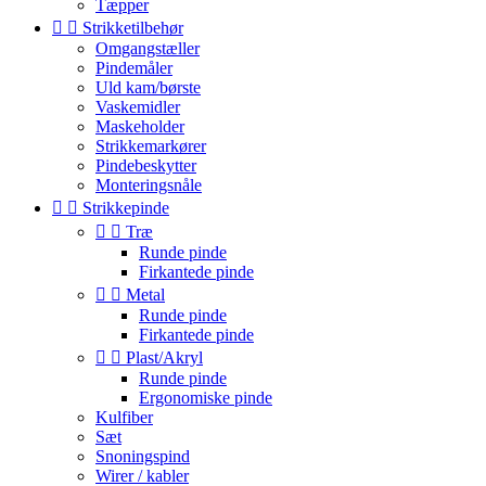
Tæpper


Strikketilbehør
Omgangstæller
Pindemåler
Uld kam/børste
Vaskemidler
Maskeholder
Strikkemarkører
Pindebeskytter
Monteringsnåle


Strikkepinde


Træ
Runde pinde
Firkantede pinde


Metal
Runde pinde
Firkantede pinde


Plast/Akryl
Runde pinde
Ergonomiske pinde
Kulfiber
Sæt
Snoningspind
Wirer / kabler