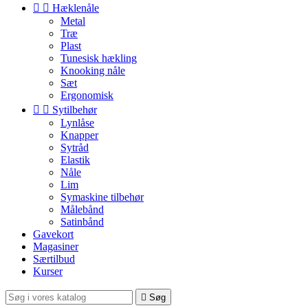


Hæklenåle
Metal
Træ
Plast
Tunesisk hækling
Knooking nåle
Sæt
Ergonomisk


Sytilbehør
Lynlåse
Knapper
Sytråd
Elastik
Nåle
Lim
Symaskine tilbehør
Målebånd
Satinbånd
Gavekort
Magasiner
Særtilbud
Kurser

Søg