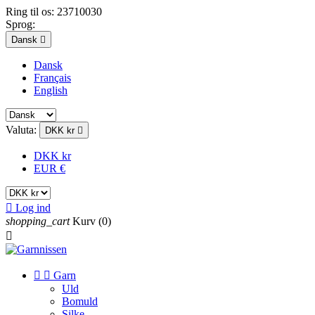
Ring til os:
23710030
Sprog:
Dansk

Dansk
Français
English
Valuta:
DKK kr

DKK kr
EUR €

Log ind
shopping_cart
Kurv
(0)



Garn
Uld
Bomuld
Silke