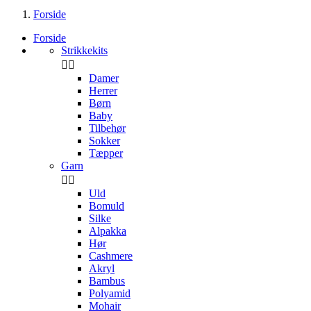
Forside
Forside
Strikkekits


Damer
Herrer
Børn
Baby
Tilbehør
Sokker
Tæpper
Garn


Uld
Bomuld
Silke
Alpakka
Hør
Cashmere
Akryl
Bambus
Polyamid
Mohair