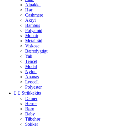
Alpakka
Hør
Cashmere
Akryl
Bambus
Polyamid
Mohair
Metaltråd
Viskose
Bæredygtigt
Yak
Tencel
Modal
Nylon
Ananas
Lyocell
Polyester


Strikkekits
Damer
Herrer
Børn
Baby
Tilbehør
Sokker