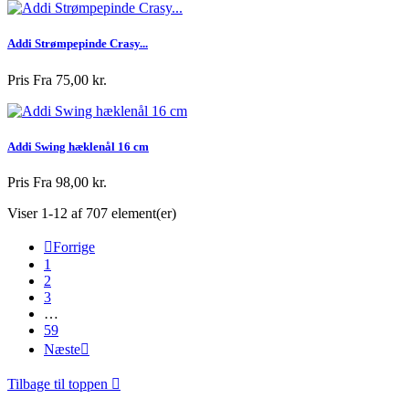
Addi Strømpepinde Crasy...
Pris
Fra 75,00 kr.
Addi Swing hæklenål 16 cm
Pris
Fra 98,00 kr.
Viser 1-12 af 707 element(er)

Forrige
1
2
3
…
59
Næste

Tilbage til toppen
