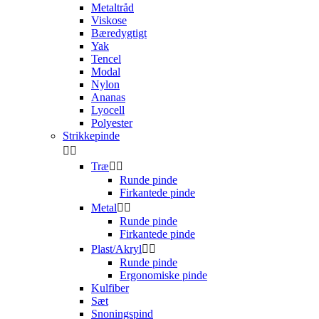
Metaltråd
Viskose
Bæredygtigt
Yak
Tencel
Modal
Nylon
Ananas
Lyocell
Polyester
Strikkepinde


Træ


Runde pinde
Firkantede pinde
Metal


Runde pinde
Firkantede pinde
Plast/Akryl


Runde pinde
Ergonomiske pinde
Kulfiber
Sæt
Snoningspind