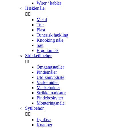
Wirer / kabler
Hæklenåle


Metal
Træ
Plast
Tunesisk hækling
Knooking nåle
Sæt
Ergonomisk
Strikketilbehør


Omgangstæller
Pindemåler
Uld kam/børste
Vaskemidler
Maskeholder
Strikkemarkører
Pindebeskytter
Monteringsnåle
Sytilbehør


Lynlåse
Knapper