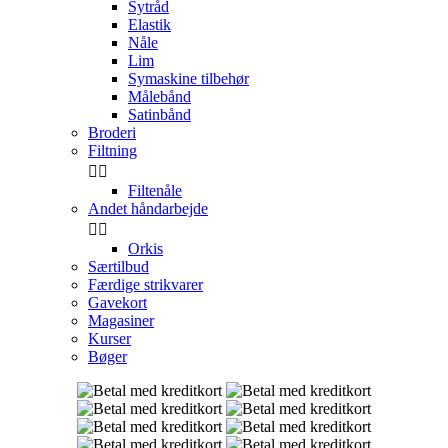
Sytråd
Elastik
Nåle
Lim
Symaskine tilbehør
Målebånd
Satinbånd
Broderi
Filtning


Filtenåle
Andet håndarbejde


Orkis
Særtilbud
Færdige strikvarer
Gavekort
Magasiner
Kurser
Bøger