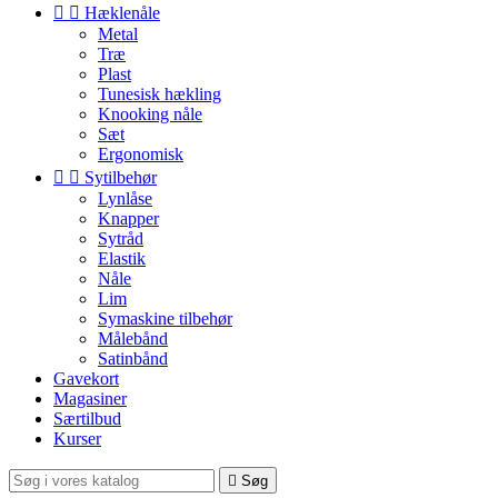


Hæklenåle
Metal
Træ
Plast
Tunesisk hækling
Knooking nåle
Sæt
Ergonomisk


Sytilbehør
Lynlåse
Knapper
Sytråd
Elastik
Nåle
Lim
Symaskine tilbehør
Målebånd
Satinbånd
Gavekort
Magasiner
Særtilbud
Kurser

Søg