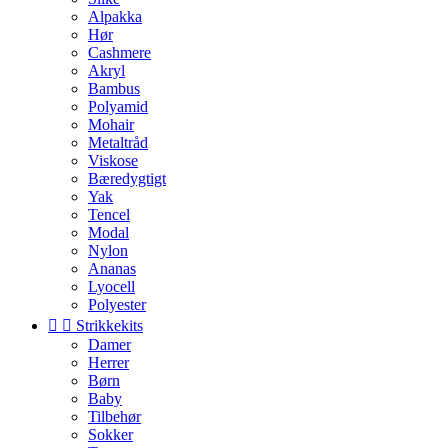
Alpakka
Hør
Cashmere
Akryl
Bambus
Polyamid
Mohair
Metaltråd
Viskose
Bæredygtigt
Yak
Tencel
Modal
Nylon
Ananas
Lyocell
Polyester


Strikkekits
Damer
Herrer
Børn
Baby
Tilbehør
Sokker