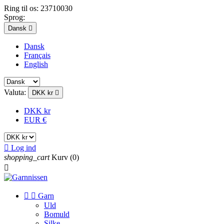
Ring til os:
23710030
Sprog:
Dansk

Dansk
Français
English
Valuta:
DKK kr

DKK kr
EUR €

Log ind
shopping_cart
Kurv
(0)



Garn
Uld
Bomuld
Silke