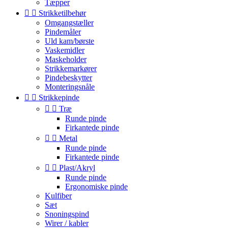
Tæpper


Strikketilbehør
Omgangstæller
Pindemåler
Uld kam/børste
Vaskemidler
Maskeholder
Strikkemarkører
Pindebeskytter
Monteringsnåle


Strikkepinde


Træ
Runde pinde
Firkantede pinde


Metal
Runde pinde
Firkantede pinde


Plast/Akryl
Runde pinde
Ergonomiske pinde
Kulfiber
Sæt
Snoningspind
Wirer / kabler