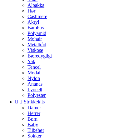
Alpakka
Hør
Cashmere
Akryl
Bambus
Polyamid
Mohair
Metaltråd
Viskose
Bæredygtigt
Yak
Tencel
Modal
Nylon
Ananas
Lyocell
Polyester


Strikkekits
Damer
Herrer
Børn
Baby
Tilbehør
Sokker