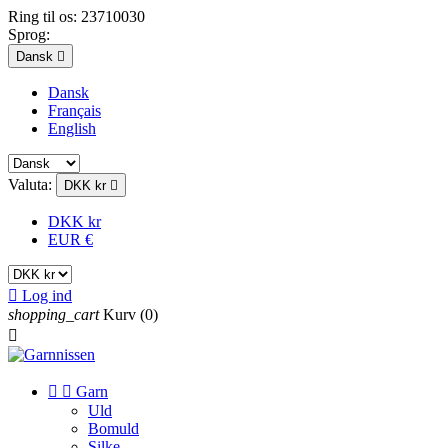
Ring til os:
23710030
Sprog:
Dansk

Dansk
Français
English
Valuta:
DKK kr

DKK kr
EUR €

Log ind
shopping_cart
Kurv
(0)



Garn
Uld
Bomuld
Silke