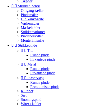
Tæpper


Strikketilbehør
Omgangstæller
Pindemåler
Uld kam/børste
Vaskemidler
Maskeholder
Strikkemarkører
Pindebeskytter
Monteringsnåle


Strikkepinde


Træ
Runde pinde
Firkantede pinde


Metal
Runde pinde
Firkantede pinde


Plast/Akryl
Runde pinde
Ergonomiske pinde
Kulfiber
Sæt
Snoningspind
Wirer / kabler