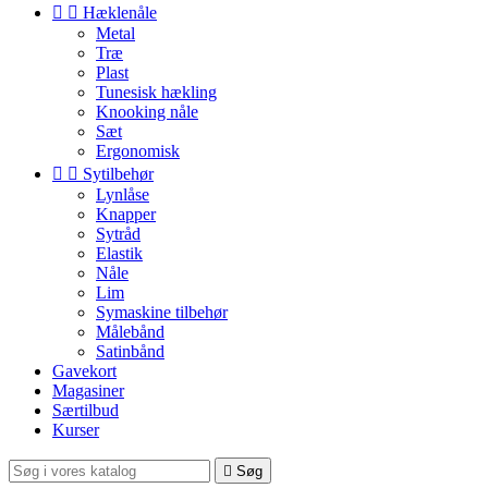


Hæklenåle
Metal
Træ
Plast
Tunesisk hækling
Knooking nåle
Sæt
Ergonomisk


Sytilbehør
Lynlåse
Knapper
Sytråd
Elastik
Nåle
Lim
Symaskine tilbehør
Målebånd
Satinbånd
Gavekort
Magasiner
Særtilbud
Kurser

Søg