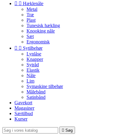


Hæklenåle
Metal
Træ
Plast
Tunesisk hækling
Knooking nåle
Sæt
Ergonomisk


Sytilbehør
Lynlåse
Knapper
Sytråd
Elastik
Nåle
Lim
Symaskine tilbehør
Målebånd
Satinbånd
Gavekort
Magasiner
Særtilbud
Kurser

Søg