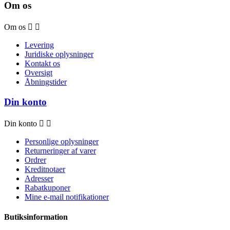
Om os
Om os


Levering
Juridiske oplysninger
Kontakt os
Oversigt
Åbningstider
Din konto
Din konto


Personlige oplysninger
Returneringer af varer
Ordrer
Kreditnotaer
Adresser
Rabatkuponer
Mine e-mail notifikationer
Butiksinformation