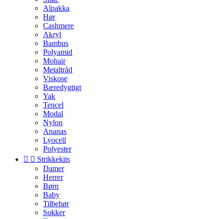
Alpakka
Hør
Cashmere
Akryl
Bambus
Polyamid
Mohair
Metaltråd
Viskose
Bæredygtigt
Yak
Tencel
Modal
Nylon
Ananas
Lyocell
Polyester


Strikkekits
Damer
Herrer
Børn
Baby
Tilbehør
Sokker