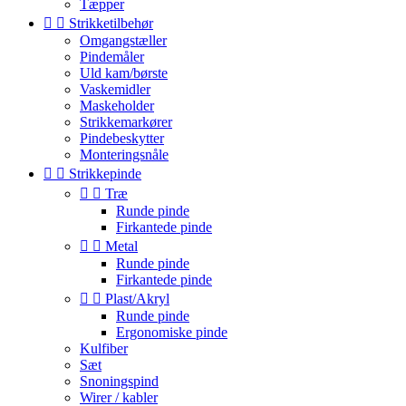
Tæpper


Strikketilbehør
Omgangstæller
Pindemåler
Uld kam/børste
Vaskemidler
Maskeholder
Strikkemarkører
Pindebeskytter
Monteringsnåle


Strikkepinde


Træ
Runde pinde
Firkantede pinde


Metal
Runde pinde
Firkantede pinde


Plast/Akryl
Runde pinde
Ergonomiske pinde
Kulfiber
Sæt
Snoningspind
Wirer / kabler