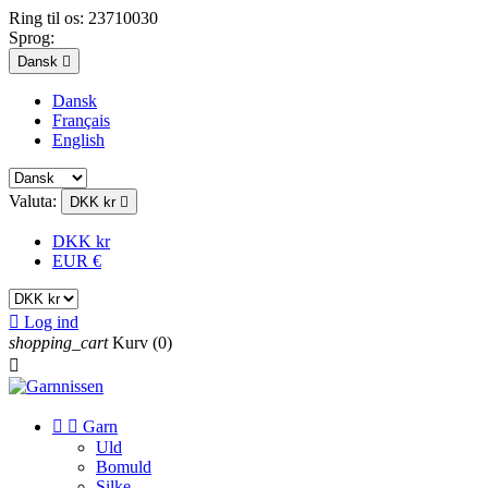
Ring til os:
23710030
Sprog:
Dansk

Dansk
Français
English
Valuta:
DKK kr

DKK kr
EUR €

Log ind
shopping_cart
Kurv
(0)



Garn
Uld
Bomuld
Silke