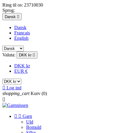
Ring til os:
23710030
Sprog:
Dansk

Dansk
Français
English
Valuta:
DKK kr

DKK kr
EUR €

Log ind
shopping_cart
Kurv
(0)



Garn
Uld
Bomuld
Silke