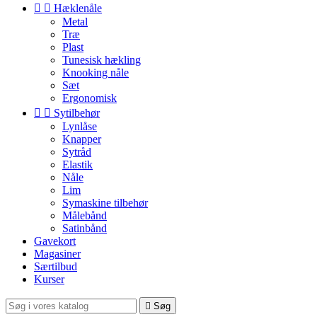


Hæklenåle
Metal
Træ
Plast
Tunesisk hækling
Knooking nåle
Sæt
Ergonomisk


Sytilbehør
Lynlåse
Knapper
Sytråd
Elastik
Nåle
Lim
Symaskine tilbehør
Målebånd
Satinbånd
Gavekort
Magasiner
Særtilbud
Kurser

Søg