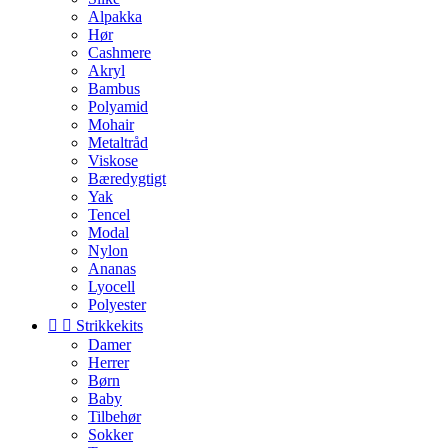
Alpakka
Hør
Cashmere
Akryl
Bambus
Polyamid
Mohair
Metaltråd
Viskose
Bæredygtigt
Yak
Tencel
Modal
Nylon
Ananas
Lyocell
Polyester


Strikkekits
Damer
Herrer
Børn
Baby
Tilbehør
Sokker