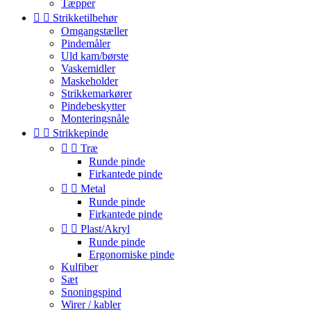
Tæpper


Strikketilbehør
Omgangstæller
Pindemåler
Uld kam/børste
Vaskemidler
Maskeholder
Strikkemarkører
Pindebeskytter
Monteringsnåle


Strikkepinde


Træ
Runde pinde
Firkantede pinde


Metal
Runde pinde
Firkantede pinde


Plast/Akryl
Runde pinde
Ergonomiske pinde
Kulfiber
Sæt
Snoningspind
Wirer / kabler