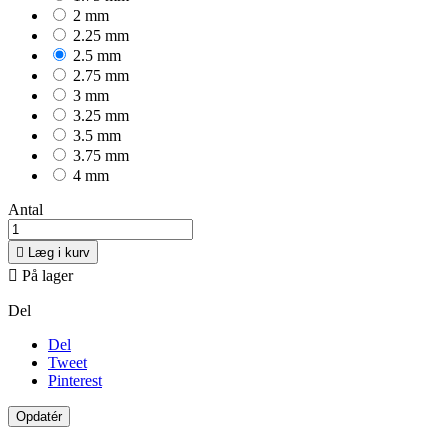
2 mm
2.25 mm
2.5 mm
2.75 mm
3 mm
3.25 mm
3.5 mm
3.75 mm
4 mm
Antal

Læg i kurv

På lager
Del
Del
Tweet
Pinterest