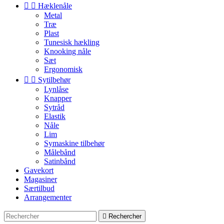


Hæklenåle
Metal
Træ
Plast
Tunesisk hækling
Knooking nåle
Sæt
Ergonomisk


Sytilbehør
Lynlåse
Knapper
Sytråd
Elastik
Nåle
Lim
Symaskine tilbehør
Målebånd
Satinbånd
Gavekort
Magasiner
Særtilbud
Arrangementer

Rechercher