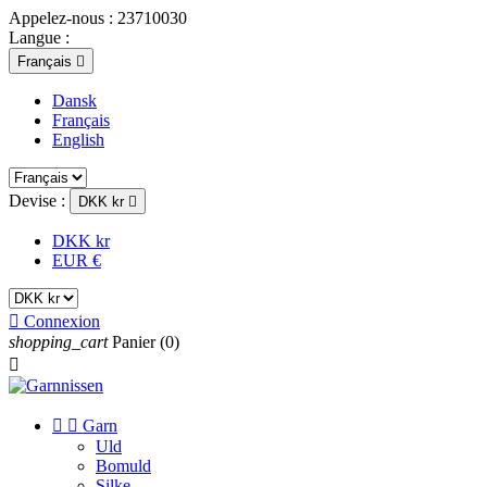
Appelez-nous :
23710030
Langue :
Français

Dansk
Français
English
Devise :
DKK kr

DKK kr
EUR €

Connexion
shopping_cart
Panier
(0)



Garn
Uld
Bomuld
Silke