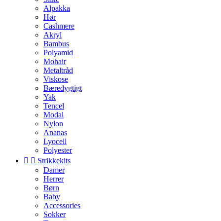
Alpakka
Hør
Cashmere
Akryl
Bambus
Polyamid
Mohair
Metaltråd
Viskose
Bæredygtigt
Yak
Tencel
Modal
Nylon
Ananas
Lyocell
Polyester


Strikkekits
Damer
Herrer
Børn
Baby
Accessories
Sokker