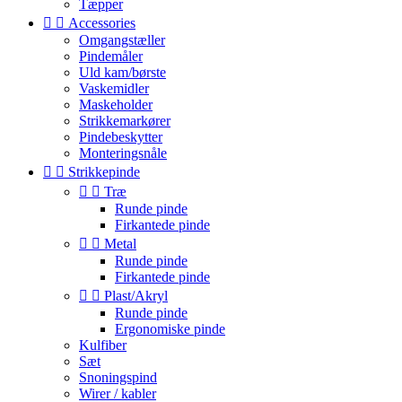
Tæpper


Accessories
Omgangstæller
Pindemåler
Uld kam/børste
Vaskemidler
Maskeholder
Strikkemarkører
Pindebeskytter
Monteringsnåle


Strikkepinde


Træ
Runde pinde
Firkantede pinde


Metal
Runde pinde
Firkantede pinde


Plast/Akryl
Runde pinde
Ergonomiske pinde
Kulfiber
Sæt
Snoningspind
Wirer / kabler