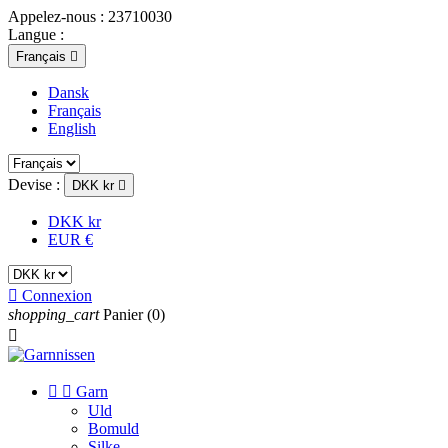
Appelez-nous :
23710030
Langue :
Français

Dansk
Français
English
Devise :
DKK kr

DKK kr
EUR €

Connexion
shopping_cart
Panier
(0)



Garn
Uld
Bomuld
Silke