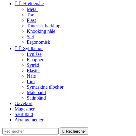


Hæklenåle
Metal
Træ
Plast
Tunesisk hækling
Knooking nåle
Sæt
Ergonomisk


Sytilbehør
Lynlåse
Knapper
Sytråd
Elastik
Nåle
Lim
Symaskine tilbehør
Målebånd
Satinbånd
Gavekort
Magasiner
Særtilbud
Arrangementer

Rechercher