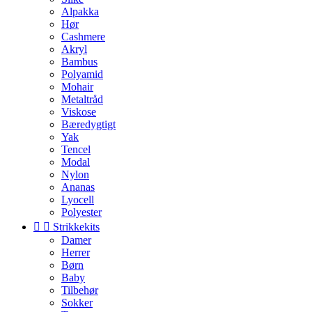
Alpakka
Hør
Cashmere
Akryl
Bambus
Polyamid
Mohair
Metaltråd
Viskose
Bæredygtigt
Yak
Tencel
Modal
Nylon
Ananas
Lyocell
Polyester


Strikkekits
Damer
Herrer
Børn
Baby
Tilbehør
Sokker