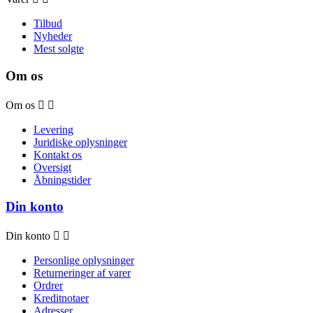
Tilbud
Nyheder
Mest solgte
Om os
Om os


Levering
Juridiske oplysninger
Kontakt os
Oversigt
Åbningstider
Din konto
Din konto


Personlige oplysninger
Returneringer af varer
Ordrer
Kreditnotaer
Adresser