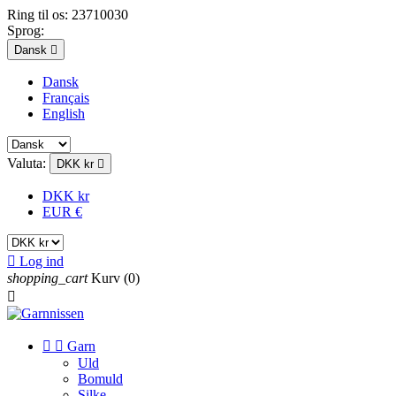
Ring til os:
23710030
Sprog:
Dansk

Dansk
Français
English
Valuta:
DKK kr

DKK kr
EUR €

Log ind
shopping_cart
Kurv
(0)



Garn
Uld
Bomuld
Silke