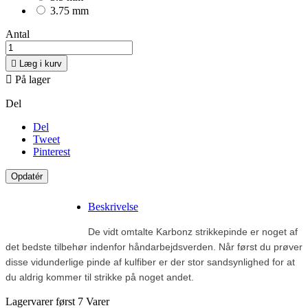
3.75 mm
Antal

Læg i kurv

På lager
Del
Del
Tweet
Pinterest
Beskrivelse
De vidt omtalte Karbonz strikkepinde er noget af 
det bedste tilbehør indenfor håndarbejdsverden. 
Når først du prøver 
disse vidunderlige pinde af kulfiber er der stor sandsynlighed for at 
du aldrig kommer til strikke på noget andet.
Lagervarer først
7 Varer