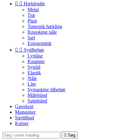


Hæklenåle
Metal
Træ
Plast
Tunesisk hækling
Knooking nåle
Sæt
Ergonomisk


Sytilbehør
Lynlåse
Knapper
Sytråd
Elastik
Nåle
Lim
Symaskine tilbehør
Målebånd
Satinbånd
Gavekort
Magasiner
Særtilbud
Kurser

Søg