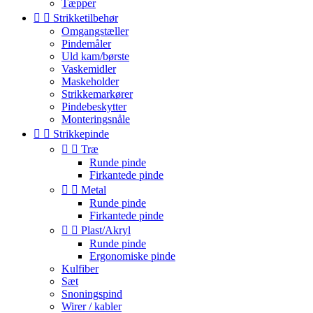
Tæpper


Strikketilbehør
Omgangstæller
Pindemåler
Uld kam/børste
Vaskemidler
Maskeholder
Strikkemarkører
Pindebeskytter
Monteringsnåle


Strikkepinde


Træ
Runde pinde
Firkantede pinde


Metal
Runde pinde
Firkantede pinde


Plast/Akryl
Runde pinde
Ergonomiske pinde
Kulfiber
Sæt
Snoningspind
Wirer / kabler