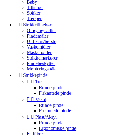
Baby
Tilbehør
Sokker
Tæpper


Strikketilbehør
Omgangstæller
Pindemåler
Uld kam/børste
Vaskemidler
Maskeholder
Strikkemarkører
Pindebeskytter
Monteringsnåle


Strikkepinde


Træ
Runde pinde
Firkantede pinde


Metal
Runde pinde
Firkantede pinde


Plast/Akryl
Runde pinde
Ergonomiske pinde
Kulfiber