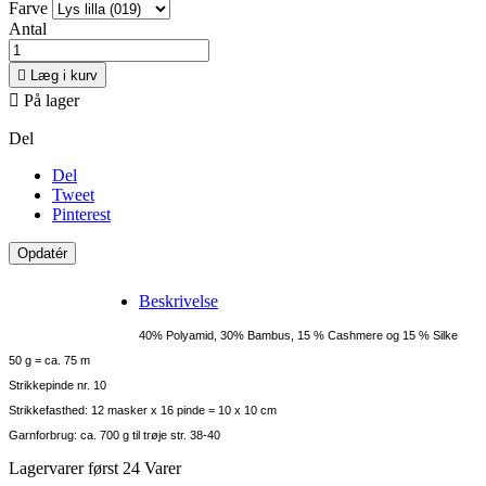
Farve
Antal

Læg i kurv

På lager
Del
Del
Tweet
Pinterest
Beskrivelse
40% Polyamid, 30% Bambus, 15 % Cashmere og 15 % Silke
50 g = ca. 75 m
Strikkepinde nr. 10
Strikkefasthed: 12 masker x 16 pinde = 10 x 10 cm
Garnforbrug: ca. 700 g til trøje str. 38-40
Lagervarer først
24 Varer