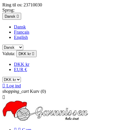
Ring til os:
23710030
Sprog:
Dansk

Dansk
Français
English
Valuta:
DKK kr

DKK kr
EUR €

Log ind
shopping_cart
Kurv
(0)



Garn