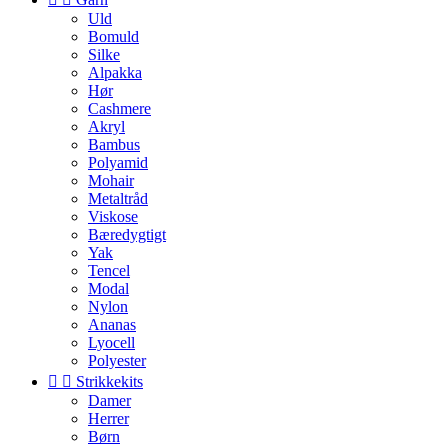
Uld
Bomuld
Silke
Alpakka
Hør
Cashmere
Akryl
Bambus
Polyamid
Mohair
Metaltråd
Viskose
Bæredygtigt
Yak
Tencel
Modal
Nylon
Ananas
Lyocell
Polyester


Strikkekits
Damer
Herrer
Børn