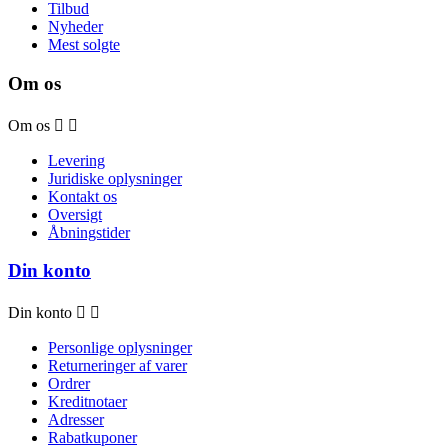
Tilbud
Nyheder
Mest solgte
Om os
Om os


Levering
Juridiske oplysninger
Kontakt os
Oversigt
Åbningstider
Din konto
Din konto


Personlige oplysninger
Returneringer af varer
Ordrer
Kreditnotaer
Adresser
Rabatkuponer