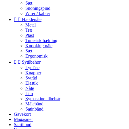
Sæt
Snoningspind
Wirer / kabler


Hæklenåle
Metal
Træ
Plast
Tunesisk hækling
Knooking nåle
Sæt
Ergonomisk


Sytilbehør
Lynlåse
Knapper
Sytråd
Elastik
Nåle
Lim
Symaskine tilbehør
Målebånd
Satinbånd
Gavekort
Magasiner
Særtilbud