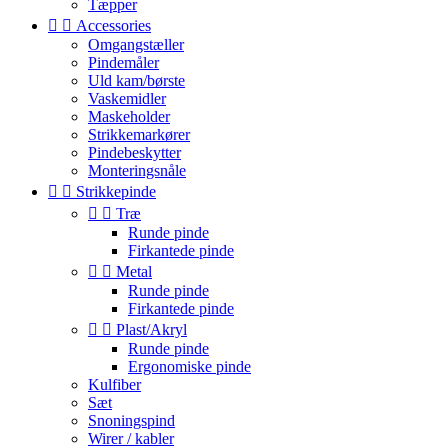
Tæpper


Accessories
Omgangstæller
Pindemåler
Uld kam/børste
Vaskemidler
Maskeholder
Strikkemarkører
Pindebeskytter
Monteringsnåle


Strikkepinde


Træ
Runde pinde
Firkantede pinde


Metal
Runde pinde
Firkantede pinde


Plast/Akryl
Runde pinde
Ergonomiske pinde
Kulfiber
Sæt
Snoningspind
Wirer / kabler