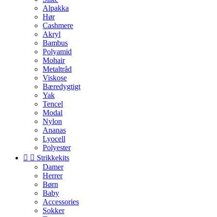
Alpakka
Hør
Cashmere
Akryl
Bambus
Polyamid
Mohair
Metaltråd
Viskose
Bæredygtigt
Yak
Tencel
Modal
Nylon
Ananas
Lyocell
Polyester


Strikkekits
Damer
Herrer
Børn
Baby
Accessories
Sokker