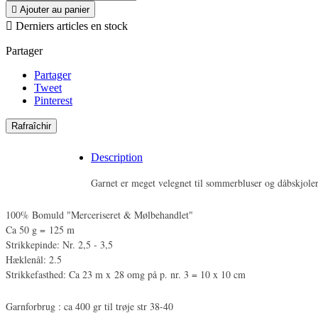

Ajouter au panier

Derniers articles en stock
Partager
Partager
Tweet
Pinterest
Description
Garnet er meget velegnet til sommerbluser og dåbskjoler
100% Bomuld "Merceriseret & Mølbehandlet"
Ca 50 g = 125 m
Strikkepinde: Nr. 2,5 - 3,5
Hæklenål: 2.5
Strikkefasthed: Ca 23 m x 28 omg på p. nr. 3 = 10 x 10 cm
Garnforbrug : ca 400 gr til trøje str 38-40