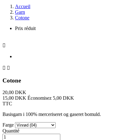
Accueil
Garn
Cotone
Prix réduit



Cotone
20,00 DKK
15,00 DKK
Économisez 5,00 DKK
TTC
Basisgarn i 100% merceriseret og gaseret bomuld.
Farge
Quantité