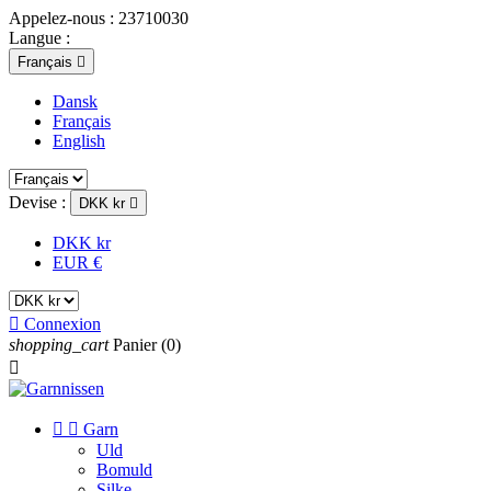
Appelez-nous :
23710030
Langue :
Français

Dansk
Français
English
Devise :
DKK kr

DKK kr
EUR €

Connexion
shopping_cart
Panier
(0)



Garn
Uld
Bomuld
Silke