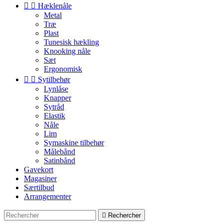


Hæklenåle
Metal
Træ
Plast
Tunesisk hækling
Knooking nåle
Sæt
Ergonomisk


Sytilbehør
Lynlåse
Knapper
Sytråd
Elastik
Nåle
Lim
Symaskine tilbehør
Målebånd
Satinbånd
Gavekort
Magasiner
Særtilbud
Arrangementer

Rechercher