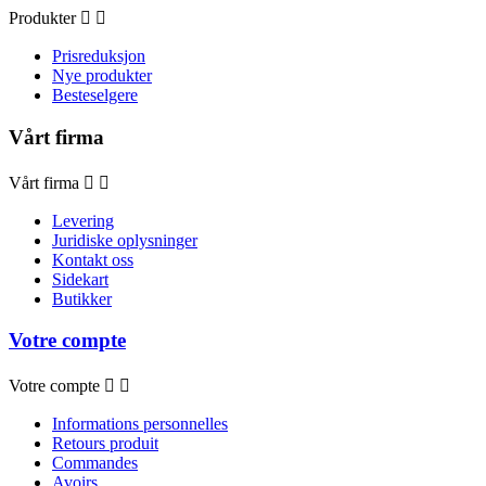
Produkter


Prisreduksjon
Nye produkter
Besteselgere
Vårt firma
Vårt firma


Levering
Juridiske oplysninger
Kontakt oss
Sidekart
Butikker
Votre compte
Votre compte


Informations personnelles
Retours produit
Commandes
Avoirs