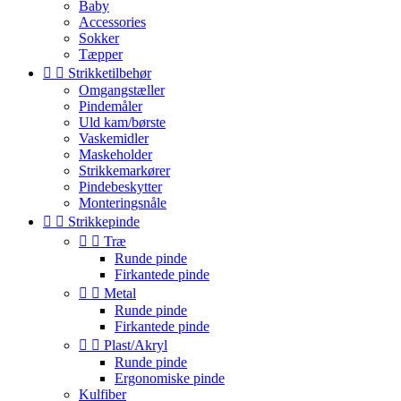
Baby
Accessories
Sokker
Tæpper


Strikketilbehør
Omgangstæller
Pindemåler
Uld kam/børste
Vaskemidler
Maskeholder
Strikkemarkører
Pindebeskytter
Monteringsnåle


Strikkepinde


Træ
Runde pinde
Firkantede pinde


Metal
Runde pinde
Firkantede pinde


Plast/Akryl
Runde pinde
Ergonomiske pinde
Kulfiber