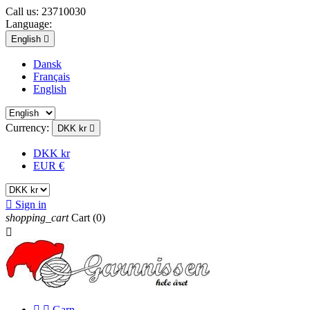
Call us:
23710030
Language:
English

Dansk
Français
English
Currency:
DKK kr

DKK kr
EUR €

Sign in
shopping_cart
Cart
(0)



Garn