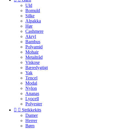
Uld
Bomuld
Silke
Alpakka
Hør
Cashmere
Akryl
Bambus
Polyamid
Mohair
Metaltråd
Viskose
Bæredygtigt
Yak
Tencel
Modal
Nylon
Ananas
Lyocell
Polyester


Strikkekits
Damer
Herrer
Børn