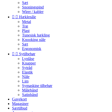
Sæt
Snoningspind
Wirer / kabler


Hæklenåle
Metal
Træ
Plast
Tunesisk hækling
Knooking nåle
Sæt
Ergonomisk


Sytilbehør
Lynlåse
Knapper
Sytråd
Elastik
Nåle
Lim
Symaskine tilbehør
Målebånd
Satinbånd
Gavekort
Magasiner
Særtilbud