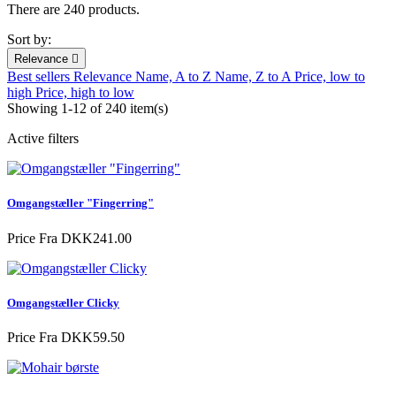
There are 240 products.
Sort by:
Relevance

Best sellers
Relevance
Name, A to Z
Name, Z to A
Price, low to
high
Price, high to low
Showing 1-12 of 240 item(s)
Active filters
Omgangstæller "Fingerring"
Price
Fra DKK241.00
Omgangstæller Clicky
Price
Fra DKK59.50