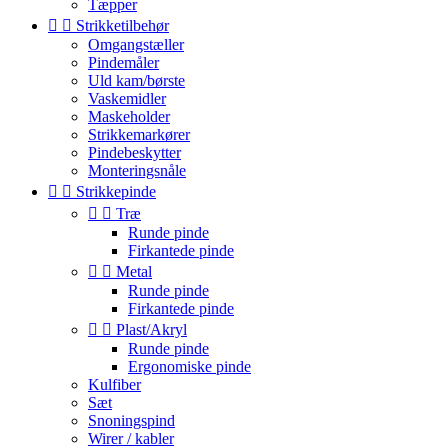
Tæpper


Strikketilbehør
Omgangstæller
Pindemåler
Uld kam/børste
Vaskemidler
Maskeholder
Strikkemarkører
Pindebeskytter
Monteringsnåle


Strikkepinde


Træ
Runde pinde
Firkantede pinde


Metal
Runde pinde
Firkantede pinde


Plast/Akryl
Runde pinde
Ergonomiske pinde
Kulfiber
Sæt
Snoningspind
Wirer / kabler