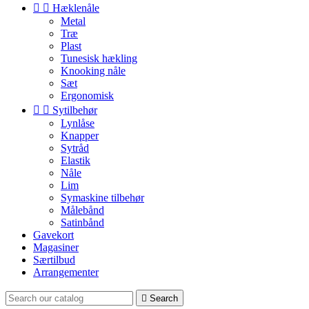


Hæklenåle
Metal
Træ
Plast
Tunesisk hækling
Knooking nåle
Sæt
Ergonomisk


Sytilbehør
Lynlåse
Knapper
Sytråd
Elastik
Nåle
Lim
Symaskine tilbehør
Målebånd
Satinbånd
Gavekort
Magasiner
Særtilbud
Arrangementer

Search