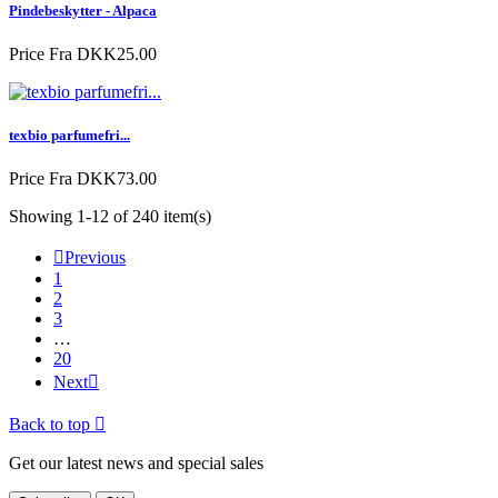
Pindebeskytter - Alpaca
Price
Fra DKK25.00
texbio parfumefri...
Price
Fra DKK73.00
Showing 1-12 of 240 item(s)

Previous
1
2
3
…
20
Next

Back to top

Get our latest news and special sales