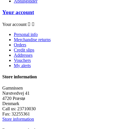
Åbningstider
Your account
Your account


Personal info
Merchandise returns
Orders
Credit slips
Addresses
Vouchers
My alerts
Store information
Garnnissen
Næstvedvej 41
4720 Præstø
Denmark
Call us:
23710030
Fax:
32255361
Store information