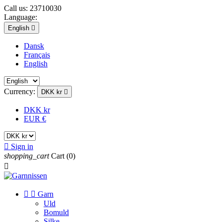
Call us:
23710030
Language:
English

Dansk
Français
English
Currency:
DKK kr

DKK kr
EUR €

Sign in
shopping_cart
Cart
(0)



Garn
Uld
Bomuld
Silke