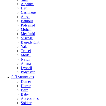
Alpakka
Hør
Cashmere
Akryl
Bambus
Polyamid
Mohair
Metaltråd
Viskose
Bæredygtigt
Yak
Tencel
Modal
Nylon
Ananas
Lyocell
Polyester


Strikkekits
Damer
Herrer
Børn
Baby
Accessories
Sokker